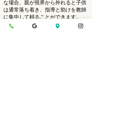
な場合、親が視界から外れると子供
は通常落ち着き、指導と助けを教師
に集中して頼ることができます。
質問：私の子供が病気の場合は
どうなりますか？
回答：お子さんに熱や胃、消化の問
題がある場合は、レッスンから家に
帰らせてください。彼らが鼻水や咳
をしている場合、水泳は通常これら
の症状を悪化させません。あなたの
子供が病気のためにレッスンを逃す
ならば、あなたはプールに警告する
必要はありません。返金やメイクは
行われません。
質問：欠席したクラスのメイク