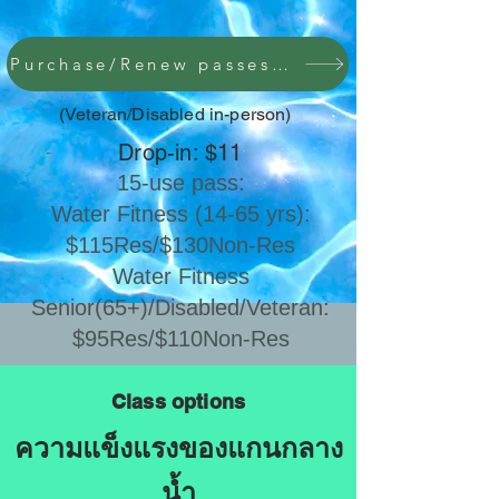
Purchase/Renew passes here
(Veteran/Disabled in-person)
Drop-in: $11
15-use pass:
Water Fitness (14-65 yrs):
$115Res/$130Non-Res
​Water Fitness
Senior(65+)/Disabled/Veteran:
$95Res/$110Non-Res
Class options
ความแข็งแรงของแกนกลาง
น้ำ