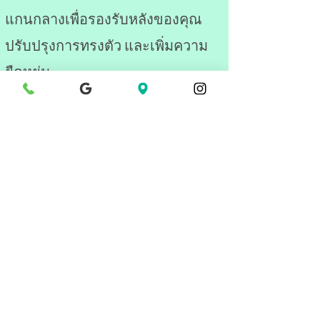
แกนกลางเพื่อรองรับหลังของคุณ
ปรับปรุงการทรงตัว และเพิ่มความ
ยืดหยุ่น
แอโรบิกในน้ำกับเคธี่
คลาสนำโดยผู้สอนประกอบด้วยช่วง
คาร์ดิโอ การฝึกความแข็งแรง การ
ปรับสี โดยเน้นที่ความสมดุลและการ
ประสานงาน
ติดต่อเรา
Translate