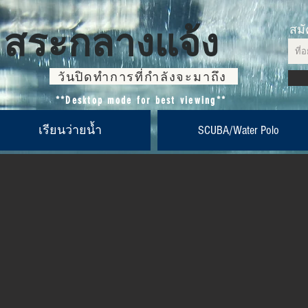
สระกลางแจ้ง
สมั
วันปิดทำการที่กำลังจะมาถึง
**Desktop mode for best viewing**
เรียนว่ายน้ำ
SCUBA/Water Polo