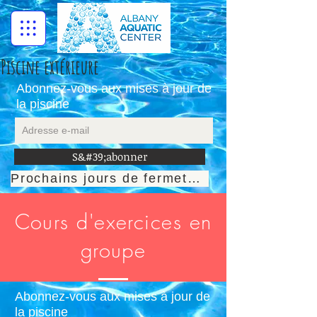
Piscine extérieure
Abonnez-vous aux mises à jour de
la piscine
S&#39;abonner
Prochains jours de fermeture
**Desktop mode for best viewing**
Cours d'exercices en
groupe
Abonnez-vous aux mises à jour de
la piscine