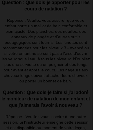
Question : Que dois-je apporter pour les
cours de natation ?
Réponse : Veuillez vous assurer que votre
enfant porte un maillot de bain confortable et
bien ajusté. Des planches, des nouilles, des
anneaux de plongée et d'autres outils
pédagogiques sont fournis. Les lunettes sont
recommandées pour les niveaux 3 - Avancé ou
si votre enfant ne se sent pas à l'aise d'ouvrir
les yeux sous l'eau à tous les niveaux. N'oubliez
pas une serviette ou un peignoir et des tongs
pour avant et après le cours. Les nageurs aux
cheveux longs doivent attacher leurs cheveux
ou porter un bonnet de bain.
Question : Que dois-je faire si j'ai adoré
le moniteur de natation de mon enfant et
que j'aimerais l'avoir à nouveau ?
Réponse : Veuillez vous inscrire à une autre
session. Si l'instructeur enseigne cette session
et est disponible au moment de votre leçon,