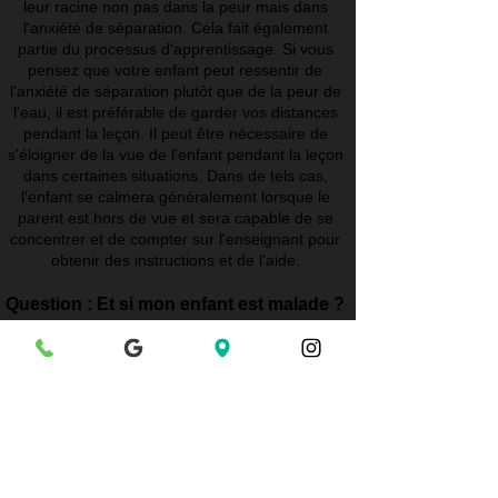
leur racine non pas dans la peur mais dans
l'anxiété de séparation. Cela fait également
partie du processus d'apprentissage. Si vous
pensez que votre enfant peut ressentir de
l'anxiété de séparation plutôt que de la peur de
l'eau, il est préférable de garder vos distances
pendant la leçon. Il peut être nécessaire de
s'éloigner de la vue de l'enfant pendant la leçon
dans certaines situations. Dans de tels cas,
l'enfant se calmera généralement lorsque le
parent est hors de vue et sera capable de se
concentrer et de compter sur l'enseignant pour
obtenir des instructions et de l'aide.
Question : Et si mon enfant est malade ?
Réponse : Si votre enfant a de la fièvre ou des
problèmes d'estomac ou de digestion, veuillez
le garder à la maison. S'ils ont le nez qui coule
ou la toux, la natation n'aggrave généralement
pas ces symptômes. Vous n'avez pas à alerter
la piscine si votre enfant manque un cours pour
cause de maladie. Aucun remboursement ou
maquillage ne sera accordé.