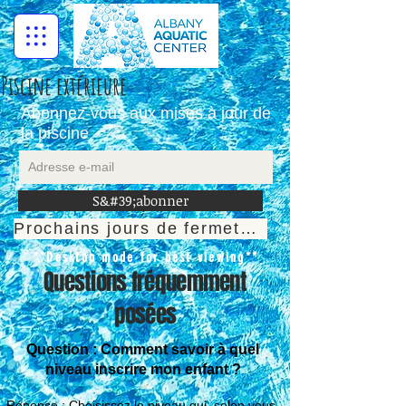
Piscine extérieure
Abonnez-vous aux mises à jour de
la piscine
S&#39;abonner
Prochains jours de fermeture
**Desktop mode for best viewing**
Questions fréquemment
posées
Question : Comment savoir à quel
niveau inscrire mon enfant ?
Réponse : Choisissez le niveau qui, selon vous,