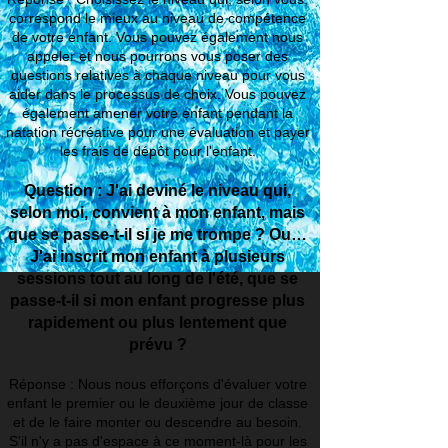
correspond le mieux au niveau de compétence
de votre enfant. Vous pouvez également nous
appeler et nous pourrons vous poser des
questions relatives à chaque niveau pour vous
aider dans le processus de choix. Vous pouvez
également amener votre enfant pendant la
natation récréative pour une évaluation et payer
les frais de dépôt pour l'enfant.
Question : J'ai deviné le niveau qui,
selon moi, convient à mon enfant, mais
que se passe-t-il si je me trompe ? Ou…
J'ai inscrit mon enfant à plusieurs
sessions tout au long de l'été, que se
passe-t-il si mon enfant progresse plus
rapidement ou plus lentement que
prévu ?
Réponse : Nous nous efforçons d'évaluer votre
enfant le premier ou le deuxième jour de classe
et de le faire monter ou descendre au besoin.
S'il n'y a pas d'espace à ce moment-là pour les