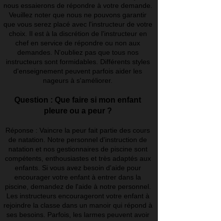
nous essaierons de répondre à votre demande.
Veuillez noter que nous ne pouvons garantir
que vous serez placé avec l'instructeur de votre
choix. Il est à la discrétion de l'instructeur en
chef en service de répondre ou non aux
demandes. N'oubliez pas que tous nos
instructeurs sont formidables. Différents styles
d'enseignement peuvent parfois aider les
nageurs à s'améliorer.
Question : Que faire si mon enfant
pleure ou a peur ?
Réponse : Vaincre la peur fait partie des cours
de natation. Notre personnel d'instruction de
natation et nos gestionnaires de piscine sont
compétents, enthousiastes et très adaptés aux
enfants. Si vous avez besoin d'aide pour
encourager votre enfant à entrer dans la
piscine, demandez de l'aide à notre personnel.
Les instructeurs encourageront votre enfant à
rejoindre la classe dans un manoir qui répond à
ses besoins. Parfois, les larmes peuvent avoir