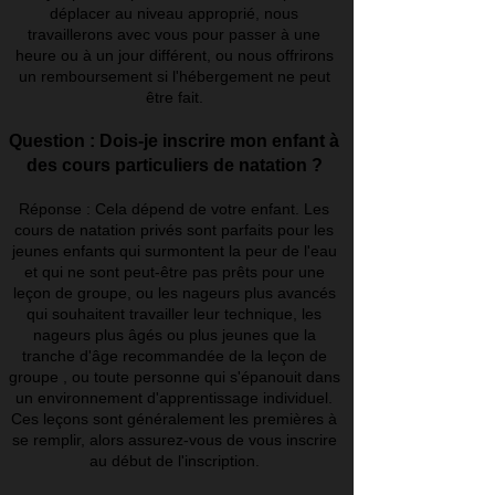
déplacer au niveau approprié, nous
travaillerons avec vous pour passer à une
heure ou à un jour différent, ou nous offrirons
un remboursement si l'hébergement ne peut
être fait.
Question : Dois-je inscrire mon enfant à
des cours particuliers de natation ?
Réponse : Cela dépend de votre enfant. Les
cours de natation privés sont parfaits pour les
jeunes enfants qui surmontent la peur de l'eau
et qui ne sont peut-être pas prêts pour une
leçon de groupe, ou les nageurs plus avancés
qui souhaitent travailler leur technique, les
nageurs plus âgés ou plus jeunes que la
tranche d'âge recommandée de la leçon de
groupe , ou toute personne qui s'épanouit dans
un environnement d'apprentissage individuel.
Ces leçons sont généralement les premières à
se remplir, alors assurez-vous de vous inscrire
au début de l'inscription.