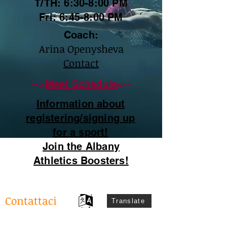
T/TH: 6:30-8:00 PM
Fri: 6:45-8:00 PM
Coach:
Arina Openysheva
Contact
-->
Meet Schedule
<--
Information about
registering/signing up
for a sport!
Join the Albany
Athletics Boosters!
Contattaci
Translate
1311 Portland Ave.