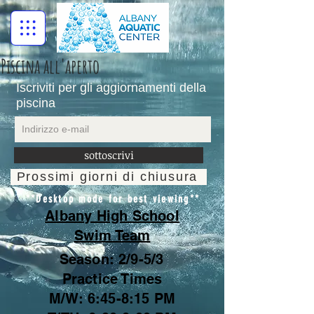
Piscina all'aperto
Iscriviti per gli aggiornamenti della
piscina
sottoscrivi
Prossimi giorni di chiusura
**Desktop mode for best viewing**
Albany High School
Swim Team
Season: 2/9-5/3
Practice Times
M/W: 6:45-8:15 PM