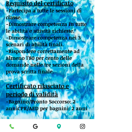
Requisito del certificato
-Partecipa a tutte le sessioni di
classe.
-Dimostrare competenza in tutte
le abilità e attività richieste.
-Dimostrare competenza nei 3
scenari di abilità finali.
-Rispondere correttamente ad
almeno l'80 per cento delle
domande nelle tre sezioni della
prova scritta finale.
Certificato rilasciato e
periodo di validità
-Bagnino/Pronto Soccorso: 2
anniCPR/AED per bagnini: 2 anni
Altre informazioni
-I partecipanti devono portare un