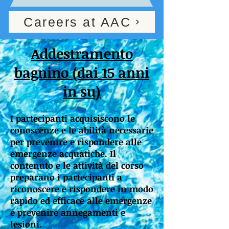
Careers at AAC
Addestramento
bagnino (dai 15 anni
in su)
I partecipanti acquisiscono le
conoscenze e le abilità necessarie
per prevenire e rispondere alle
emergenze acquatiche. Il
contenuto e le attività del corso
preparano i partecipanti a
riconoscere e rispondere in modo
rapido ed efficace alle emergenze
e prevenire annegamenti e
lesioni.