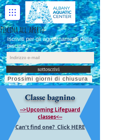
Piscina all'aperto
Iscriviti per gli aggiornamenti della
piscina
sottoscrivi
Prossimi giorni di chiusura
**Desktop mode for best viewing**
Classe bagnino
-->Upcoming Lifeguard
classes<--
Can't find one? Click HERE