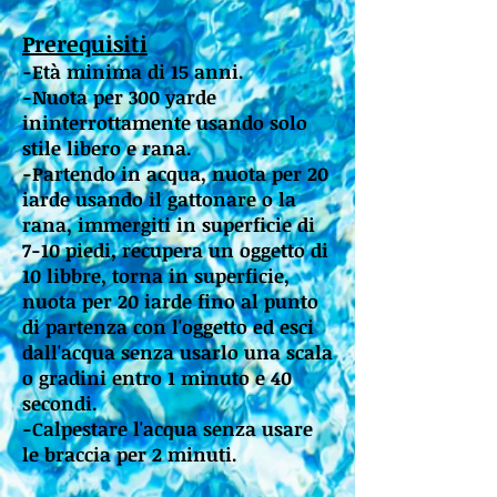
Prerequisiti
-Età minima di 15 anni.
-Nuota per 300 yarde
ininterrottamente usando solo
stile libero e rana.
-Partendo in acqua, nuota per 20
iarde usando il gattonare o la
rana, immergiti in superficie di
7-10 piedi, recupera un oggetto di
10 libbre, torna in superficie,
nuota per 20 iarde fino al punto
di partenza con l'oggetto ed esci
dall'acqua senza usarlo una scala
o gradini entro 1 minuto e 40
secondi.
-Calpestare l'acqua senza usare
le braccia per 2 minuti.